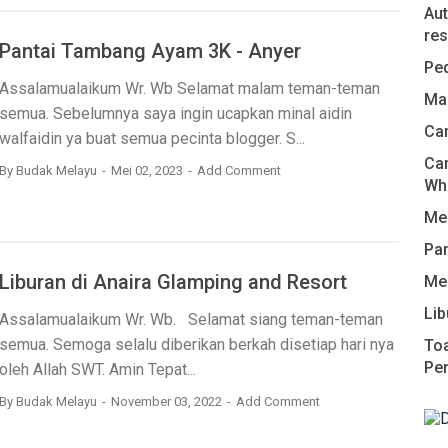
Aut
res
Pantai Tambang Ayam 3K - Anyer
Pe
Assalamualaikum Wr. Wb Selamat malam teman-teman
Man
semua. Sebelumnya saya ingin ucapkan minal aidin
Cam
walfaidin ya buat semua pecinta blogger. S...
Car
By
Budak Melayu
Mei 02, 2023
Add Comment
Wh
Me
Pa
Liburan di Anaira Glamping and Resort
Me
Lib
Assalamualaikum Wr. Wb. Selamat siang teman-teman
semua. Semoga selalu diberikan berkah disetiap hari nya
Toa
Pe
oleh Allah SWT. Amin Tepat...
By
Budak Melayu
November 03, 2022
Add Comment