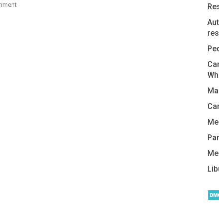
mment
Re
Aut
res
Pe
Car
Wh
Man
Cam
Me
Pa
Me
Lib