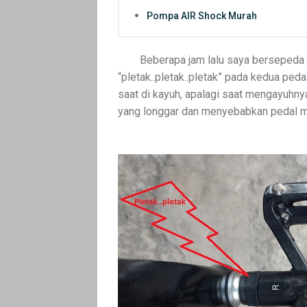
Pompa AIR Shock Murah
Beberapa jam lalu saya bersepeda 
“pletak..pletak..pletak” pada kedua peda
saat di kayuh, apalagi saat mengayuhnya
yang longgar dan menyebabkan pedal me