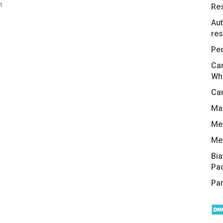
t
Re
Aut
res
Pe
Car
Wh
Cam
Man
Me
Me
Bi
Pa
Pa