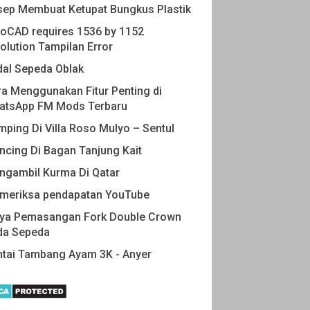
sep Membuat Ketupat Bungkus Plastik
oCAD requires 1536 by 1152
olution Tampilan Error
dal Sepeda Oblak
a Menggunakan Fitur Penting di
atsApp FM Mods Terbaru
ping Di Villa Roso Mulyo – Sentul
cing Di Bagan Tanjung Kait
ngambil Kurma Di Qatar
meriksa pendapatan YouTube
aya Pemasangan Fork Double Crown
da Sepeda
ntai Tambang Ayam 3K - Anyer