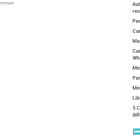
omment
Aut
res
Pe
Cam
Man
Car
Wh
Me
Pa
Me
Lib
5 
di