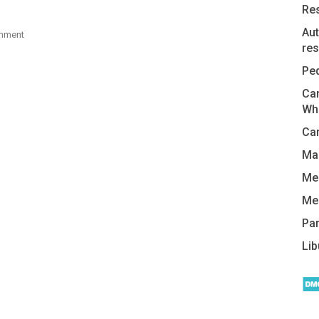
Re
Aut
mment
res
Pe
Car
Wh
Cam
Man
Me
Me
Pa
Lib