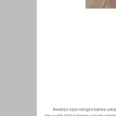
Awalnya saya mengira bahwa cukup
dan sudah PnP terhadap sepeda standa