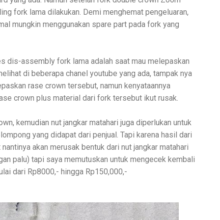
ling fork lama dilakukan. Demi menghemat pengeluaran,
al mungkin menggunakan spare part pada fork yang
ses dis-assembly fork lama adalah saat mau melepaskan
elihat di beberapa chanel youtube yang ada, tampak nya
paskan rase crown tersebut, namun kenyataannya
se crown plus material dari fork tersebut ikut rusak.
own, kemudian nut jangkar matahari juga diperlukan untuk
ompong yang didapat dari penjual. Tapi karena hasil dari
 nantinya akan merusak bentuk dari nut jangkar matahari
ngan palu) tapi saya memutuskan untuk mengecek kembali
ulai dari Rp8000,- hingga Rp150,000,-