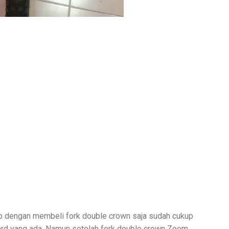
 dengan membeli fork double crown saja sudah cukup
rd yang ada. Namun setelah fork double crown Zoom