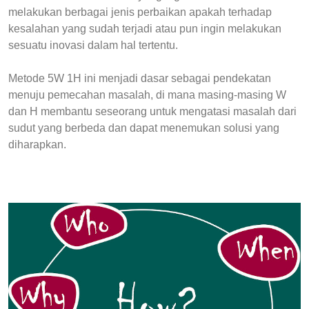
melakukan berbagai jenis perbaikan apakah terhadap
kesalahan yang sudah terjadi atau pun ingin melakukan
sesuatu inovasi dalam hal tertentu.
Metode 5W 1H ini menjadi dasar sebagai pendekatan
menuju pemecahan masalah, di mana masing-masing W
dan H membantu seseorang untuk mengatasi masalah dari
sudut yang berbeda dan dapat menemukan solusi yang
diharapkan.