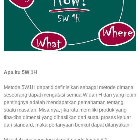
Apa itu 5W 1H
Metode 5W1H dapat didefinisikan sebagai metode dimana
seseorang dapat mengatasi semua W dan H dan yang lebih
pentingnya adalah mendapatkan pemahaman tentang
suatu masalah. Misalnya, jika kita memiliki produk yang
tiba-tiba dimensi yang dihasilkan dari suatu proses keluar
dari standard, maka pertanyaan berikut dapat ditanyakan:
Masalah apa yang terjadi pada parts tersebut ?