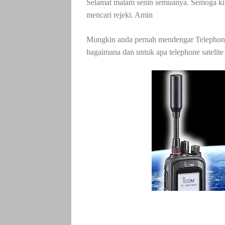
Selamat malam senin semuanya. Semoga kit
mencari rejeki. Amin
Mungkin anda pernah mendengar Telephone
bagaimana dan untuk apa telephone satelite