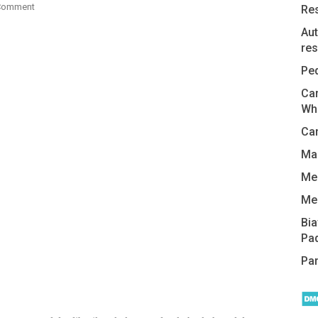
Comment
Re
Aut
res
Pe
Car
Wh
Cam
Man
Me
Me
Bi
Pa
Pa