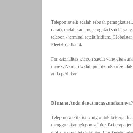
Telepon satelit adalah sebuah perangkat selu
darat), melainkan langsung dari satelit yan
telepon / terminal satelit Iridium, Globals
FleetBroadband.
Fungsionalitas telepon satelit yang ditawar
merek, Namun walalupun demikian setidakn
anda perlukan.
Di mana Anda dapat menggunakannya?
Telepon satelit dirancang untuk bekerja di
menggunakan telepon seluler. Beberapa jenis
global namun tetap dengan fitur keselamata