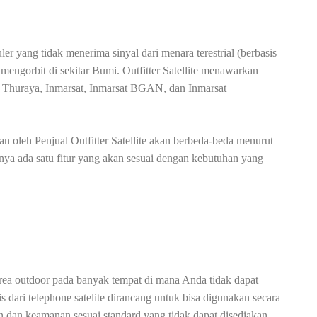
ler yang tidak menerima sinyal dari menara terestrial (berbasis
g mengorbit di sekitar Bumi. Outfitter Satellite menawarkan
tar, Thuraya, Inmarsat, Inmarsat BGAN, dan Inmarsat
kan oleh Penjual Outfitter Satellite akan berbeda-beda menurut
ya ada satu fitur yang akan sesuai dengan kebutuhan yang
 area outdoor pada banyak tempat di mana Anda tidak dapat
 dari telephone satelite dirancang untuk bisa digunakan secara
n dan keamanan sesuai standard yang tidak dapat disediakan