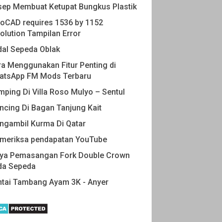
sep Membuat Ketupat Bungkus Plastik
oCAD requires 1536 by 1152
olution Tampilan Error
dal Sepeda Oblak
a Menggunakan Fitur Penting di
atsApp FM Mods Terbaru
ping Di Villa Roso Mulyo – Sentul
cing Di Bagan Tanjung Kait
ngambil Kurma Di Qatar
meriksa pendapatan YouTube
aya Pemasangan Fork Double Crown
da Sepeda
ntai Tambang Ayam 3K - Anyer