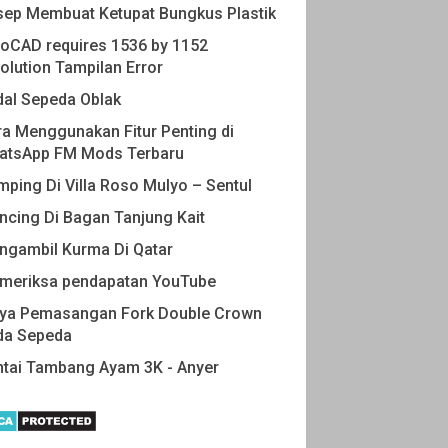
sep Membuat Ketupat Bungkus Plastik
oCAD requires 1536 by 1152
olution Tampilan Error
dal Sepeda Oblak
a Menggunakan Fitur Penting di
atsApp FM Mods Terbaru
ping Di Villa Roso Mulyo – Sentul
cing Di Bagan Tanjung Kait
ngambil Kurma Di Qatar
meriksa pendapatan YouTube
aya Pemasangan Fork Double Crown
da Sepeda
ntai Tambang Ayam 3K - Anyer