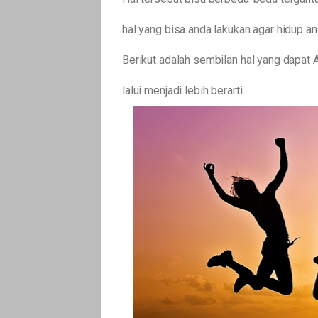
hal yang bisa anda lakukan agar hidup an
Berikut adalah sembilan hal yang dapat 
lalui menjadi lebih berarti.