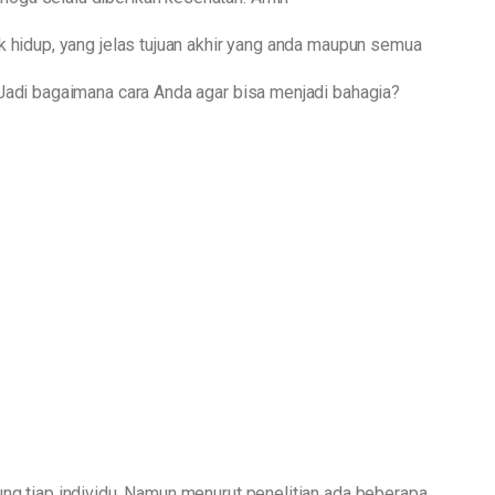
k hidup, yang jelas tujuan akhir yang anda maupun semua
 Jadi bagaimana cara Anda agar bisa menjadi bahagia?
ng tiap individu. Namun menurut penelitian ada beberapa