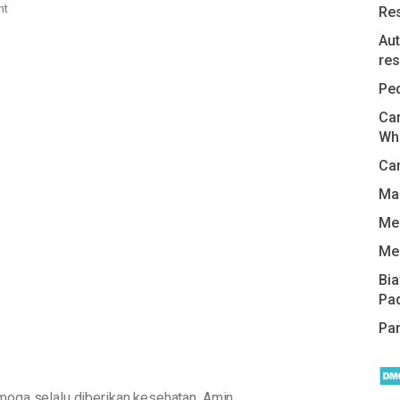
nt
Re
Aut
res
Pe
Car
Wh
Cam
Man
Me
Me
Bi
Pa
Pa
oga selalu diberikan kesehatan. Amin