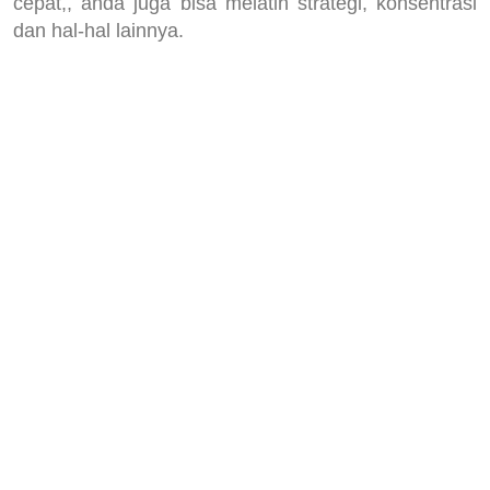
cepat,, anda juga bisa melatih strategi, konsentrasi
dan hal-hal lainnya.