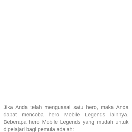
Jika Anda telah menguasai satu hero, maka Anda
dapat mencoba hero Mobile Legends lainnya.
Beberapa hero Mobile Legends yang mudah untuk
dipelajari bagi pemula adalah: