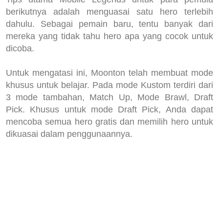
berikutnya adalah menguasai satu hero terlebih
dahulu. Sebagai pemain baru, tentu banyak dari
mereka yang tidak tahu hero apa yang cocok untuk
dicoba.
Untuk mengatasi ini, Moonton telah membuat mode
khusus untuk belajar. Pada mode Kustom terdiri dari
3 mode tambahan, Match Up, Mode Brawl, Draft
Pick. Khusus untuk mode Draft Pick, Anda dapat
mencoba semua hero gratis dan memilih hero untuk
dikuasai dalam penggunaannya.