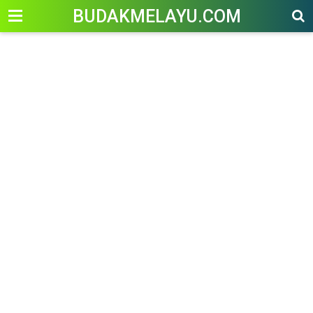
-->
BUDAKMELAYU.COM