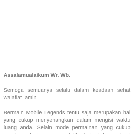
Assalamualaikum Wr. Wb.
Semoga semuanya selalu dalam keadaan sehat
walafiat. amin.
Bermain Mobile Legends tentu saja merupakan hal
yang cukup menyenangkan dalam mengisi waktu
luang anda. Selain mode permainan yang cukup