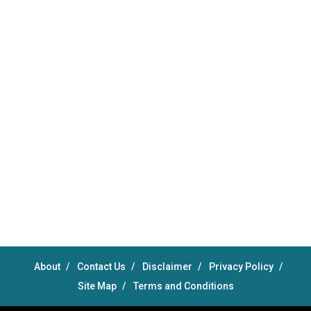
About
Contact Us
Disclaimer
Privacy Policy
Site Map
Terms and Conditions