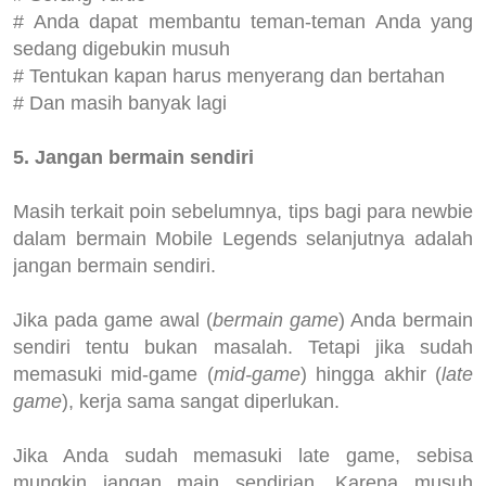
# Anda dapat membantu teman-teman Anda yang
sedang digebukin musuh
# Tentukan kapan harus menyerang dan bertahan
# Dan masih banyak lagi
5. Jangan bermain sendiri
Masih terkait poin sebelumnya, tips bagi para newbie
dalam bermain Mobile Legends selanjutnya adalah
jangan bermain sendiri.
Jika pada game awal (
bermain game
) Anda bermain
sendiri tentu bukan masalah. Tetapi jika sudah
memasuki mid-game (
mid-game
) hingga akhir (
late
game
), kerja sama sangat diperlukan.
Jika Anda sudah memasuki late game, sebisa
mungkin jangan main sendirian. Karena musuh