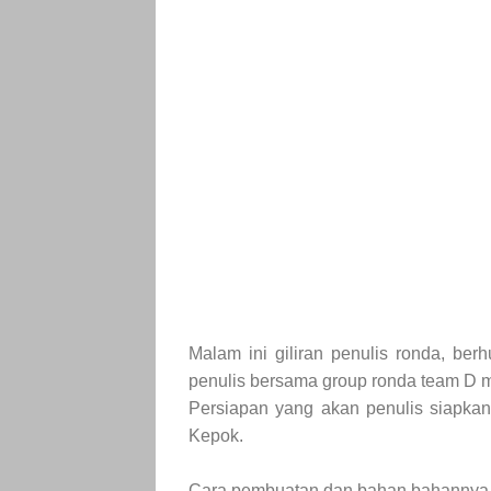
Malam ini giliran penulis ronda, be
penulis bersama group ronda team D m
Persiapan yang akan penulis siapka
Kepok.
Cara pembuatan dan bahan bahannya 