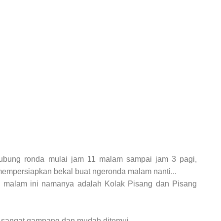
rhubung ronda mulai jam 11 malam sampai jam 3 pagi,
empersiapkan bekal buat ngeronda malam nanti...
n malam ini namanya adalah Kolak Pisang dan Pisang
sangat gampang dan mudah ditemui.