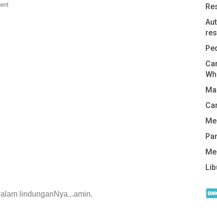
ent
Re
Aut
res
Pe
Car
Wh
Man
Cam
Me
Pa
Me
Lib
dalam lindunganNya...amin.