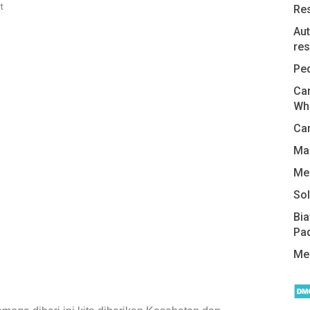
t
Re
Aut
res
Pe
Car
Wh
Cam
Man
Me
Sol
Bi
Pa
Me